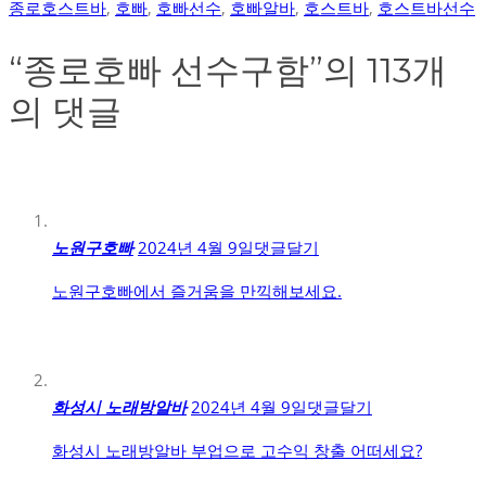
종로호스트바
,
호빠
,
호빠선수
,
호빠알바
,
호스트바
,
호스트바선수
“
종로호빠 선수구함
”의 113개
의 댓글
노원구호빠
2024년 4월 9일
댓글달기
노원구호빠에서 즐거움을 만끽해보세요.
화성시 노래방알바
2024년 4월 9일
댓글달기
화성시 노래방알바 부업으로 고수익 창출 어떠세요?