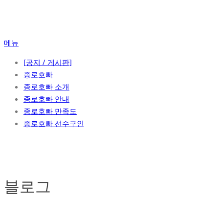
콘
텐
츠
메뉴
로
바
[공지 / 게시판]
로
종로호빠
가
종로호빠 소개
기
종로호빠 안내
종로호빠 만족도
종로호빠 선수구인
블로그