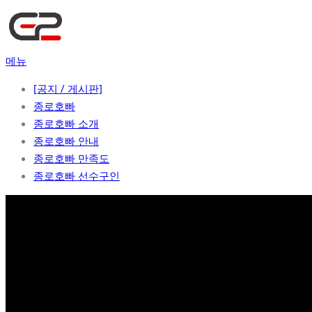
콘
텐
츠
메뉴
로
바
[공지 / 게시판]
로
종로호빠
가
종로호빠 소개
기
종로호빠 안내
종로호빠 만족도
종로호빠 선수구인