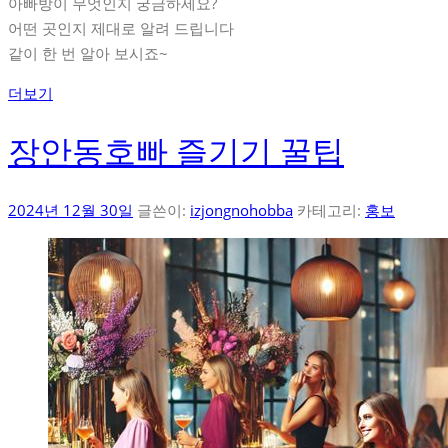
아빠방이 무엇인지 궁금하세요?
어떤 곳인지 제대로 알려 드립니다
같이 한 번 알아 보시죠~
더보기
장안동호빠 즐기기 꿀팁
2024년 12월 30일
글쓴이:
izjongnohobba
카테고리:
홍보