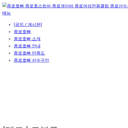
콘
텐
메뉴
츠
[공지 / 게시판]
로
종로호빠
바
종로호빠 소개
로
종로호빠 안내
가
종로호빠 만족도
기
종로호빠 선수구인