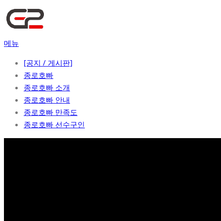
콘
텐
츠
메뉴
로
바
[공지 / 게시판]
로
종로호빠
가
종로호빠 소개
기
종로호빠 안내
종로호빠 만족도
종로호빠 선수구인