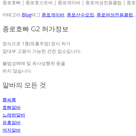
종로호빠 | 종로호스트바 | 종로게이바 | 종로여성전용클럽 | 종
카테고리
Blog
태그
종로게이바
,
종로선수모집
,
종로여성전용클럽
,
종로호빠 G2 허가정보
정식으로 1종(유흥주점) 정식 허가
접대부 고용이 가능한 건전 업소입니다.
불법성매매 및 유사성행위 등을
하지 않습니다.
알바의 모든 것
룸싸롱
호빠알바
노래방알바
유흥알바
여자알바