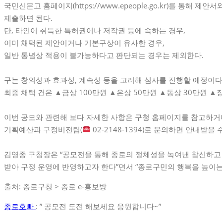
국민신문고 홈페이지(https://www.epeople.go.kr)를 통해 제
제출하면 된다.
단, 타인이 취득한 특허권이나 저작권 등에 속하는 경우,
이미 채택된 제안이거나 기본구상이 유사한 경우,
일반 통념상 적용이 불가능하다고 판단되는 경우는 제외한다.
구는 창의성과 효과성, 계속성 등을 고려해 심사를 진행할 예정이다
최종 채택 건은 ▲금상 100만원 ▲은상 50만원 ▲동상 30만원 ▲
이번 공모와 관련해 보다 자세한 사항은 구청 홈페이지를 참고하거
기획예산과 구정비전팀(
02-2148-1394)로 문의하면 안내받을 
김영종 구청장은 “공모전을 통해 종로의 정체성을 녹여낸 참신하
받아 구정 운영에 반영하고자 한다”면서 “종로구민의 행복을 높이는 
출처: 종로구청 > 종로 e-홍보방
종로호빠
: ” 공모전 도전 해보세요 응원합니다~”