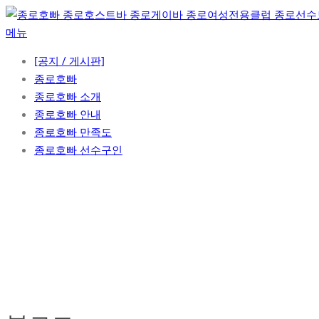
콘
텐
메뉴
츠
[공지 / 게시판]
로
종로호빠
바
종로호빠 소개
로
종로호빠 안내
가
종로호빠 만족도
기
종로호빠 선수구인