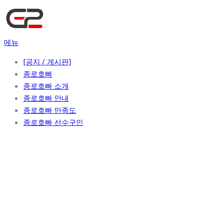
콘
텐
츠
메뉴
로
바
[공지 / 게시판]
로
종로호빠
가
종로호빠 소개
기
종로호빠 안내
종로호빠 만족도
종로호빠 선수구인