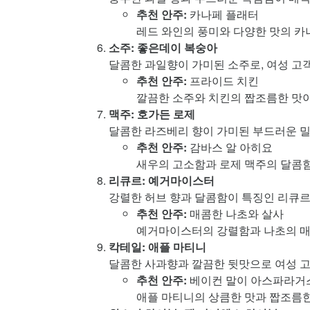
추천 안주:
카나페 플래터
레드 와인의 풍미와 다양한 맛의 카
소주: 좋은데이 복숭아
달콤한 과일향이 가미된 소주로, 여성 고
추천 안주:
프라이드 치킨
깔끔한 소주와 치킨의 짭조름한 맛이
맥주: 호가든 로제
달콤한 라즈베리 향이 가미된 부드러운 
추천 안주:
감바스 알 아히요
새우의 고소함과 로제 맥주의 달콤
리큐르: 예거마이스터
강렬한 허브 향과 달콤함이 특징인 리큐
추천 안주:
매콤한 나초와 살사
예거마이스터의 강렬함과 나초의 매
칵테일: 애플 마티니
달콤한 사과향과 깔끔한 뒷맛으로 여성 
추천 안주:
베이컨 말이 아스파라거
애플 마티니의 상큼한 맛과 짭조름