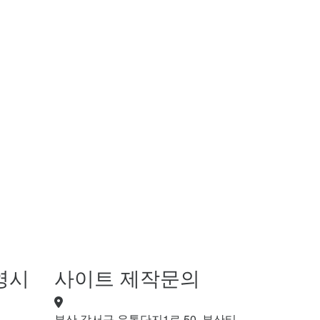
영시
사이트 제작문의
부산 강서구 유통단지1로 50, 부산티