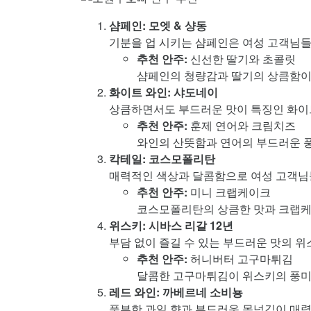
샴페인: 모엣 & 샹동
기분을 업 시키는 샴페인은 여성 고객님
추천 안주:
신선한 딸기와 초콜릿
샴페인의 청량감과 딸기의 상큼함이
화이트 와인: 샤도네이
상큼하면서도 부드러운 맛이 특징인 화이
추천 안주:
훈제 연어와 크림치즈
와인의 산뜻함과 연어의 부드러운 
칵테일: 코스모폴리탄
매력적인 색상과 달콤함으로 여성 고객님
추천 안주:
미니 크랩케이크
코스모폴리탄의 상큼한 맛과 크랩케
위스키: 시바스 리갈 12년
부담 없이 즐길 수 있는 부드러운 맛의 
추천 안주:
허니버터 고구마튀김
달콤한 고구마튀김이 위스키의 풍미
레드 와인: 까베르네 소비뇽
풍부한 과일 향과 부드러운 목넘김이 매