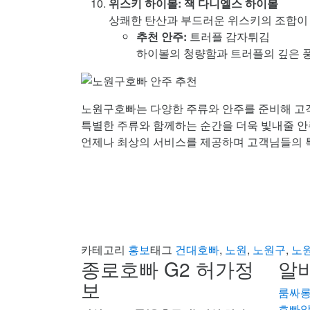
위스키 하이볼: 잭 다니엘스 하이볼
상쾌한 탄산과 부드러운 위스키의 조합이
추천 안주:
트러플 감자튀김
하이볼의 청량함과 트러플의 깊은 
노원구호빠는 다양한 주류와 안주를 준비해 고
특별한 주류와 함께하는 순간을 더욱 빛내줄 안
언제나 최상의 서비스를 제공하며 고객님들의 
카테고리
홍보
태그
건대호빠
,
노원
,
노원구
,
노
종로호빠 G2 허가정
알바
보
룸싸
호빠