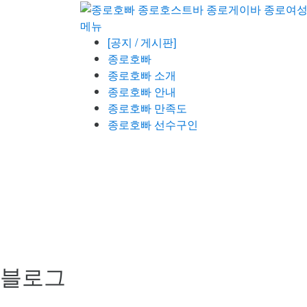
콘
텐
메뉴
츠
[공지 / 게시판]
로
종로호빠
바
종로호빠 소개
로
종로호빠 안내
가
종로호빠 만족도
기
종로호빠 선수구인
블로그